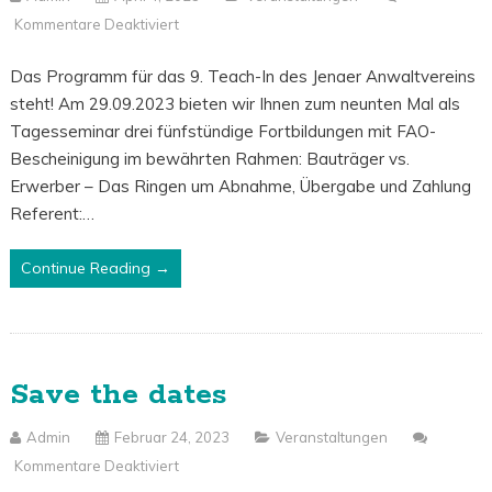
Kommentare Deaktiviert
Für
9.
Das Programm für das 9. Teach-In des Jenaer Anwaltvereins
Teach-
steht! Am 29.09.2023 bieten wir Ihnen zum neunten Mal als
In
Tagesseminar drei fünfstündige Fortbildungen mit FAO-
Bescheinigung im bewährten Rahmen: Bauträger vs.
Erwerber – Das Ringen um Abnahme, Übergabe und Zahlung
Referent:…
Continue Reading →
Save the dates
Admin
Februar 24, 2023
Veranstaltungen
Kommentare Deaktiviert
Für