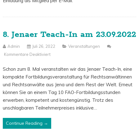
Einladung als Mitglied per E-Mail.
8. Jenaer Teach-In am 23.09.2022
Admin
Juli 26, 2022
Veranstaltungen
Kommentare Deaktiviert
Für
8.
Schon zum 8. Mal veranstalten wir das Jenaer Teach-In, eine
Jenaer
kompakte Fortbildungsveranstaltung für Rechtsanwältinnen
Teach-
und Rechtsanwälte aus Jena und dem Rest der Welt. Erneut
In
können Sie an einem Tag 10 FAO-Fortbildungsstunden
Am
erwerben, kompetent und kostengünstig. Trotz des
23.09.2022
unschlagbaren Teilnehmerpreises inklusive…
Continue Reading →