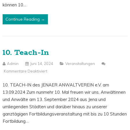
können 10…
Continue Reading →
10. Teach-In
Admin
Juni 14, 2024
Veranstaltungen
Kommentare Deaktiviert
Für
10.
10. TEACH-IN des JENAER ANWALTVEREIN e.V. am
Teach-
13.09.2024 Zum nunmehr 10. Mal freuen wir uns, Anwältinnen
In
und Anwälte am 13. September 2024 aus Jena und
umliegenden Städten und darüber hinaus zu unserer
ganztägigen Fortbildungsveranstaltung mit bis zu 10 Stunden
Fortbildung…