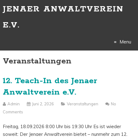
JENAER ANWALTVEREIN
E.V.
Menu
Veranstaltungen
Skip
to
12. Teach-In des Jenaer
content
Anwaltverein e.V.
Admin
Juni 2, 2026
Veranstaltungen
No
Comments
Freitag, 18.09.2026 8:00 Uhr bis 19:30 Uhr Es ist wieder
soweit: Der Jenaer Anwaltverein bietet – nunmehr zum 12.